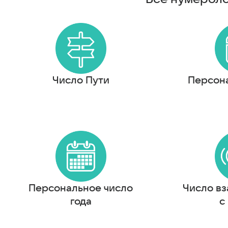
Число Пути
Персон
Персональное число
Число в
года
с