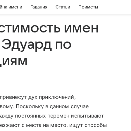
йна имени
Гадания
Статьи
Приметы
стимость имен
 Эдуард по
циям
привнесут дух приключений,
вому. Поскольку в данном случае
жажду постоянных перемен испытывают
еезжают с места на место, ищут способы