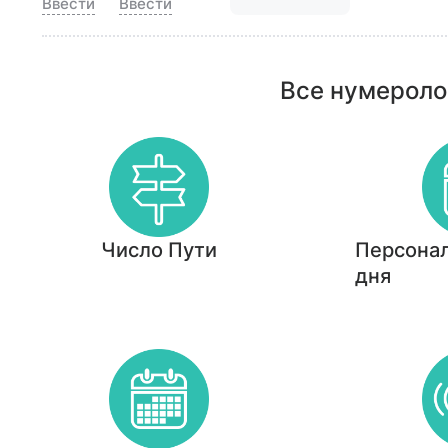
Ввести
Ввести
Все нумероло
Число Пути
Персонал
дня