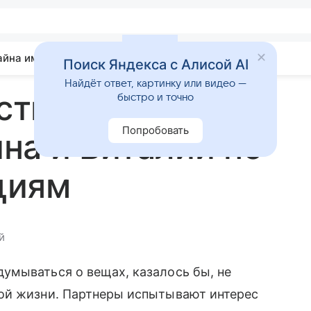
айна имени
Гадания
Статьи
Приметы
Поиск Яндекса с Алисой AI
Найдёт ответ, картинку или видео —
стимость имен
быстро и точно
Попробовать
на и Виталий по
циям
й
умываться о вещах, казалось бы, не
ой жизни. Партнеры испытывают интерес