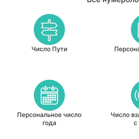
Число Пути
Персон
Персональное число
Число в
года
с