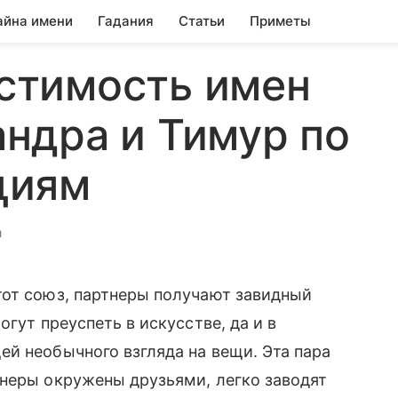
айна имени
Гадания
Статьи
Приметы
стимость имен
ндра и Тимур по
циям
а
тот союз, партнеры получают завидный
гут преуспеть в искусстве, да и в
й необычного взгляда на вещи. Эта пара
тнеры окружены друзьями, легко заводят