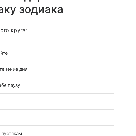
аку зодиака
ого круга:
айте
 течение дня
ебе паузу
 пустякам