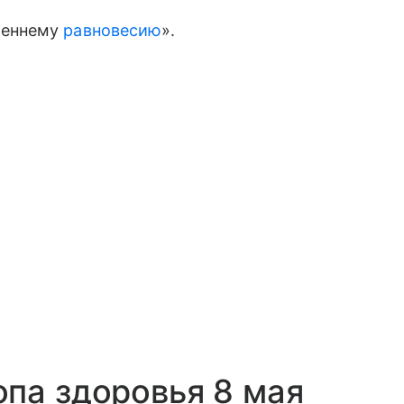
реннему
равновесию
».
па здоровья 8 мая