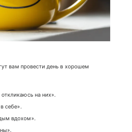
гут вам провести день в хорошем
 откликаюсь на них».
в себе».
дым вдохом».
ины».