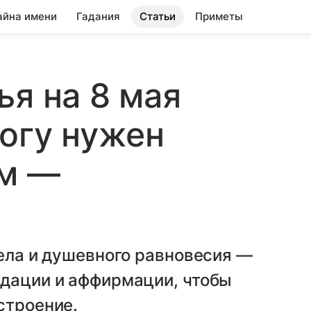
айна имени
Гадания
Статьи
Приметы
ья на 8 мая
рогу нужен
ым —
тела и душевного равновесия —
ндации и аффирмации, чтобы
строение.