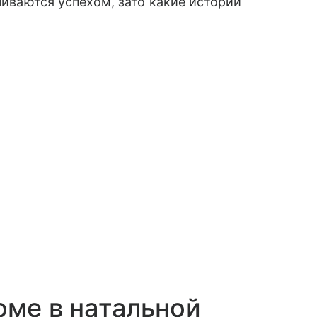
нчиваются успехом, зато какие истории
оме в натальной