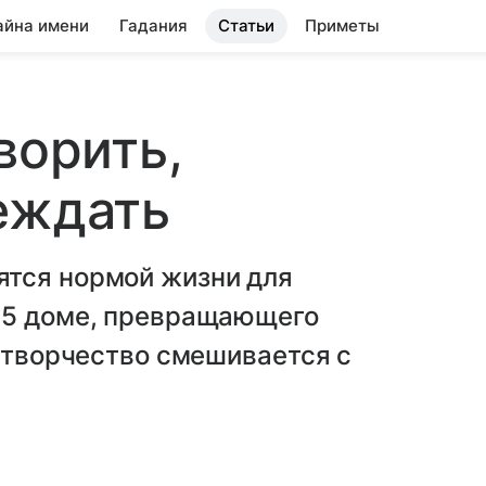
айна имени
Гадания
Статьи
Приметы
ворить,
еждать
тся нормой жизни для
 5 доме, превращающего
е творчество смешивается с