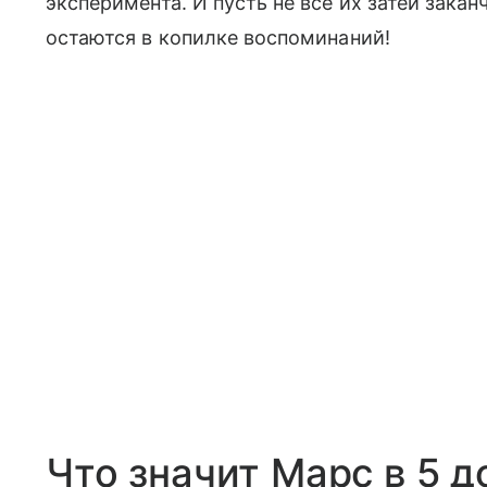
эксперимента. И пусть не все их затеи зака
остаются в копилке воспоминаний!
Что значит Марс в 5 д