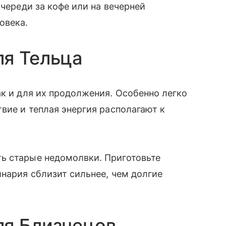
очереди за кофе или на вечерней
ловека.
ля Тельца
ак и для их продолжения. Особенно легко
вие и теплая энергия располагают к
ь старые недомолвки. Приготовьте
инария сблизит сильнее, чем долгие
ля Близнецов