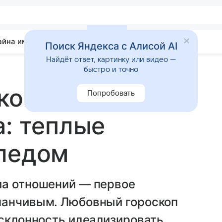
айна имени
Гадания
Статьи
Приметы
Поиск Яндекса с Алисой AI
Найдёт ответ, картинку или видео —
быстро и точно
оп на 10
Попробовать
а: теплые
пледом
ла отношений — первое
манчивым. Любовный гороскоп
 склонность идеализировать