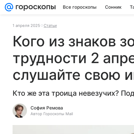
Все гороскопы
Сонник
Т
1 апреля 2025
Статьи
Кого из знаков 
трудности 2 апр
слушайте свою 
Кто же эта троица невезучих? По
София Ремова
Автор Гороскопы Mail