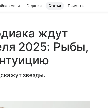
айна имени
Гадания
Статьи
Приметы
зодиака ждут
еля 2025: Рыбы,
интуицию
дскажут звезды.