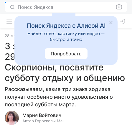
Поиск Яндекса
Поиск Яндекса с Алисой AI
Найдёт ответ, картинку или видео —
28 марта 2025
Статьи
быстро и точно
3 знака, которым повезет
Попробовать
29 марта 2025 года:
Скорпионы, посвятите
субботу отдыху и общению
Рассказываем, какие три знака зодиака
получат особенно много удовольствия от
последней субботы марта.
Мария Войтович
Автор Гороскопы Mail