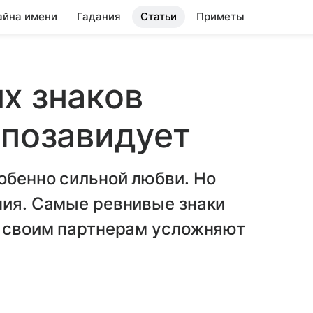
айна имени
Гадания
Статьи
Приметы
х знаков
 позавидует
обенно сильной любви. Но
ния. Самые ревнивые знаки
и своим партнерам усложняют