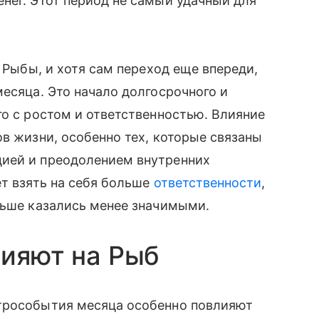
нег. Этот период не самый удачный для
в Рыбы, и хотя сам переход еще впереди,
месяца. Это начало долгосрочного и
го с ростом и ответственностью. Влияние
ов жизни, особенно тех, которые связаны
цией и преодолением внутренних
ет взять на себя больше
ответственности
,
ньше казались менее значимыми.
лияют на Рыб
трособытия месяца особенно повлияют