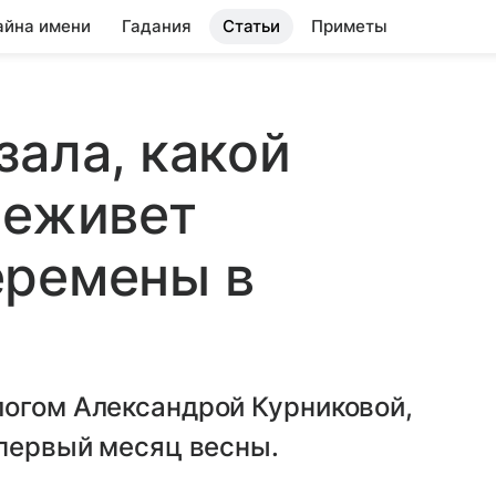
айна имени
Гадания
Статьи
Приметы
зала, какой
реживет
еремены в
логом Александрой Курниковой,
 первый месяц весны.