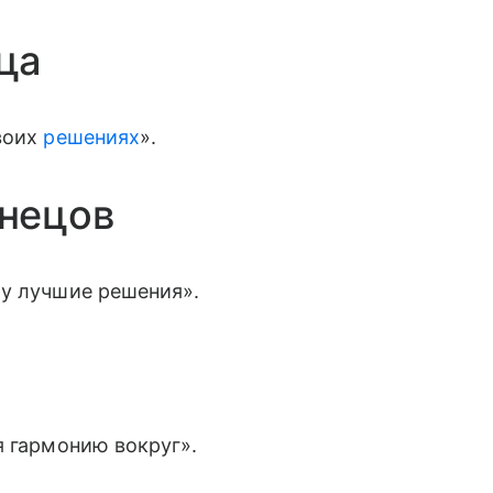
ца
воих
решениях
».
нецов
жу лучшие решения».
я гармонию вокруг».