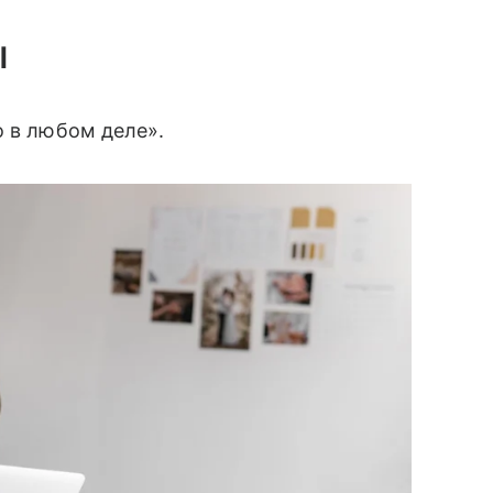
ы
о в любом деле».