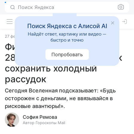
Поиск Яндекса
Поиск Яндекса с Алисой AI
Найдёт ответ, картинку или видео —
27 февраля 2025
Статьи
быстро и точно
Финансовый гороскоп на
Попробовать
28 февраля 2025 года: как
сохранить холодный
рассудок
Сегодня Вселенная подсказывает: «Будь
осторожен с деньгами, не ввязывайся в
рисковые авантюры!».
София Ремова
Автор Гороскопы Mail