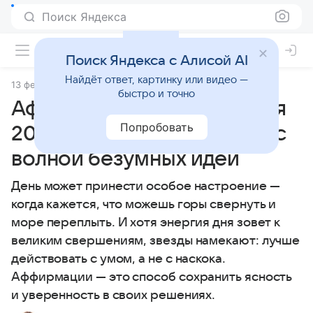
Поиск Яндекса
Поиск Яндекса с Алисой AI
Найдёт ответ, картинку или видео —
13 февраля 2025
Статьи
быстро и точно
Аффирмации на 13 февраля
Попробовать
2025 года: как справиться с
волной безумных идей
День может принести особое настроение —
когда кажется, что можешь горы свернуть и
море переплыть. И хотя энергия дня зовет к
великим свершениям, звезды намекают: лучше
действовать с умом, а не с наскока.
Аффирмации — это способ сохранить ясность
и уверенность в своих решениях.