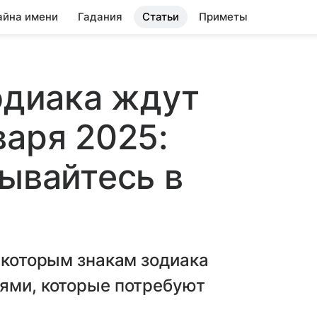
айна имени
Гадания
Статьи
Приметы
зодиака ждут
варя 2025:
зывайтесь в
некоторым знакам зодиака
иями, которые потребуют