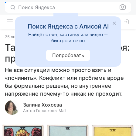
Поиск Яндекса
Поиск Яндекса с Алисой AI
Найдёт ответ, картинку или видео —
25 января 2025
Статьи
быстро и точно
Таро-прогноз на 26 января:
Попробовать
про ложечки и осадочек
Не все ситуации можно просто взять и
«починить». Конфликт или проблема вроде
бы формально решены, но внутреннее
напряжение почему-то никак не проходит.
Залина Хохоева
Автор Гороскопы Mail