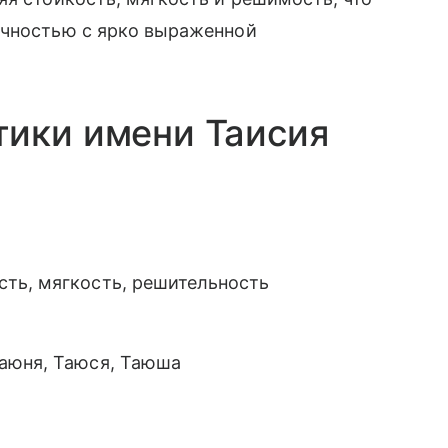
ичностью с ярко выраженной
тики имени Таисия
сть, мягкость, решительность
 Таюня, Таюся, Таюша