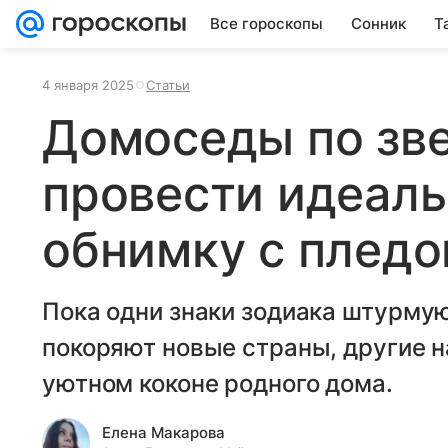
Все гороскопы
Сонник
Т
4 января 2025
Статьи
Домоседы по зве
провести идеаль
обнимку с плед
Пока одни знаки зодиака штурму
покоряют новые страны, другие н
уютном коконе родного дома.
Елена Макарова