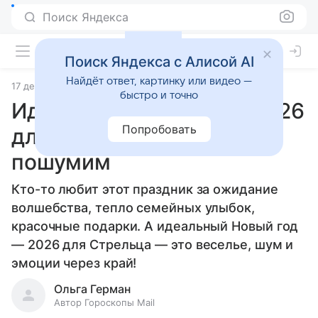
Поиск Яндекса
Поиск Яндекса с Алисой AI
Найдёт ответ, картинку или видео —
17 декабря 2025
Источник:
Гороскопы Mail
Статьи
быстро и точно
Идеальный Новый год 2026
Попробовать
для Стрельца: ну что,
пошумим
Кто-то любит этот праздник за ожидание
волшебства, тепло семейных улыбок,
красочные подарки. А идеальный Новый год
— 2026 для Стрельца — это веселье, шум и
эмоции через край!
Ольга Герман
Автор Гороскопы Mail