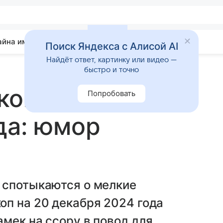
айна имени
Гадания
Статьи
Приметы
Поиск Яндекса с Алисой AI
Найдёт ответ, картинку или видео —
быстро и точно
оп на 20
Попробовать
да: юмор
 спотыкаются о мелкие
оп на 20 декабря 2024 года
мек на ссору в повод для