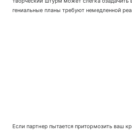
творческий штурм может слегка озадачить в
гениальные планы требуют немедленной реа
Если партнер пытается притормозить ваш кр