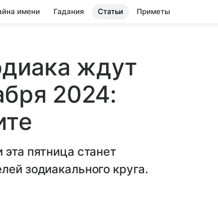
айна имени
Гадания
Статьи
Приметы
зодиака ждут
абря 2024:
ите
 эта пятница станет
лей зодиакального круга.