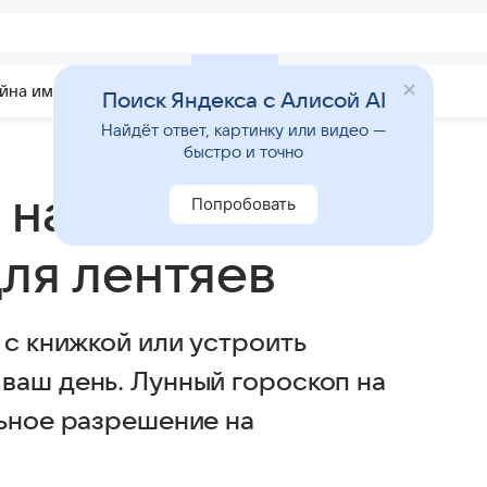
йна имени
Гадания
Статьи
Приметы
Поиск Яндекса с Алисой AI
Найдёт ответ, картинку или видео —
быстро и точно
на 26 ноября:
Попробовать
для лентяев
 с книжкой или устроить
ваш день. Лунный гороскоп на
льное разрешение на