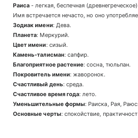
Раиса
- легкая, беспечная (древнегреческое)
Имя встречается нечасто, но оно употребляет
Зодиак имени
: Дева.
Планета
: Меркурий.
Цвет имени
: сизый.
Камень-талисман
: сапфир.
Благоприятное растение
: сосна, тюльпан.
Покровитель имени
: жаворонок.
Счастливый день
: среда.
Счастливое время года
: лето.
Уменьшительные формы
: Раиска, Рая, Раю
Основные черты
: спокойствие, практичнос