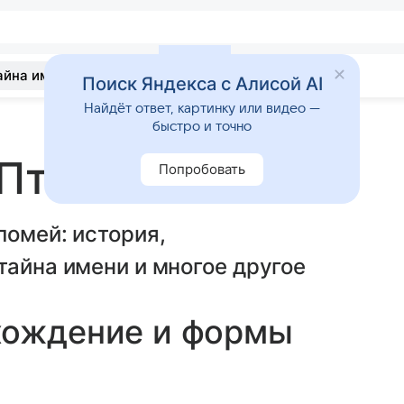
айна имени
Гадания
Статьи
Приметы
Поиск Яндекса с Алисой AI
Найдёт ответ, картинку или видео —
быстро и точно
 Птоломей
Попробовать
ломей: история,
тайна имени и многое другое
хождение и формы