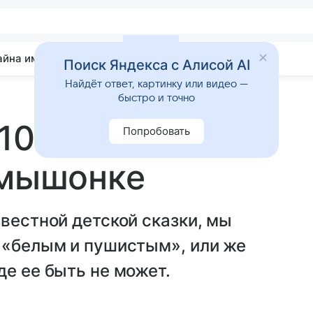
айна имени
Гадания
Статьи
Приметы
Поиск Яндекса с Алисой AI
Найдёт ответ, картинку или видео —
быстро и точно
10 ноября:
Попробовать
 мышонке
звестной детской сказки, мы
 «белым и пушистым», или же
де ее быть не может.