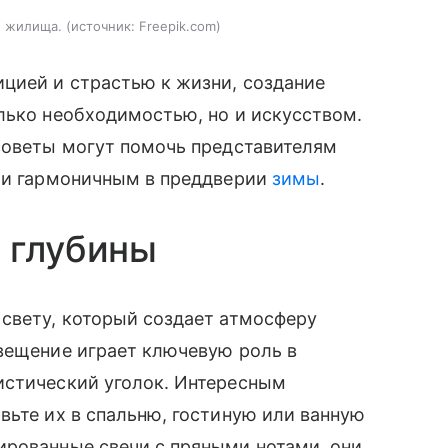
о жилища.
источник:
Freepik.com
цией и страстью к жизни, создание
лько необходимостью, но и искусством.
 советы могут помочь представителям
м и гармоничным в преддверии
зимы
.
 глубины
 свету, который создает атмосферу
вещение играет ключевую роль в
истический уголок. Интересным
вьте их в спальню, гостиную или ванную
ированные свечи с пряными нотами, они