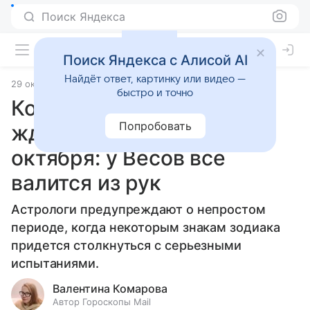
Поиск Яндекса
Поиск Яндекса с Алисой AI
Найдёт ответ, картинку или видео —
29 октября 2024
Статьи
быстро и точно
Кого из знаков зодиака
Попробовать
ждут трудности 30
октября: у Весов все
валится из рук
Астрологи предупреждают о непростом
периоде, когда некоторым знакам зодиака
придется столкнуться с серьезными
испытаниями.
Валентина Комарова
Автор Гороскопы Mail