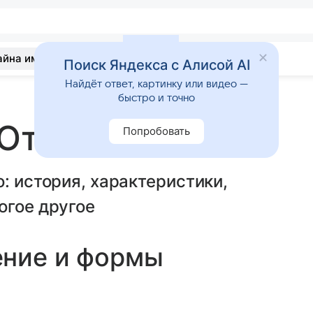
айна имени
Гадания
Статьи
Приметы
Поиск Яндекса с Алисой AI
Найдёт ответ, картинку или видео —
быстро и точно
 Отто
Попробовать
: история, характеристики,
огое другое
ение и формы