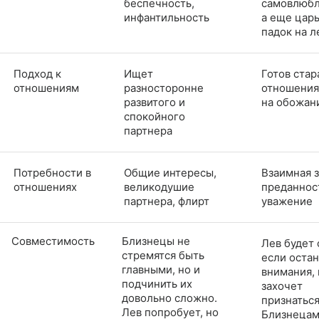
беспечность,
самовлюбл
инфантильность
а еще царь
падок на л
Подход к
Ищет
Готов стар
отношениям
разносторонне
отношения
развитого и
на обожан
спокойного
партнера
Потребности в
Общие интересы,
Взаимная з
отношениях
великодушие
преданнос
партнера, флирт
уважение
Совместимость
Близнецы не
Лев будет 
стремятся быть
если остан
главными, но и
внимания, 
подчинить их
захочет
довольно сложно.
признаться
Лев попробует, но
Близнеца