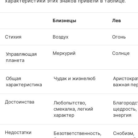
характеристики этих знаков привели в таблице.
Близнецы
Лев
Стихия
Воздух
Огонь
Меркурий
Солнце
Управляющая
планета
Общая
Чудак и жизнелюб
Аристокра
характеристика
важная пе
Достоинства
Любопытство,
Благородс
смекалка, легкий
щедрость,
характер
энергия
Недостатки
Безответственность,
Снобизм,