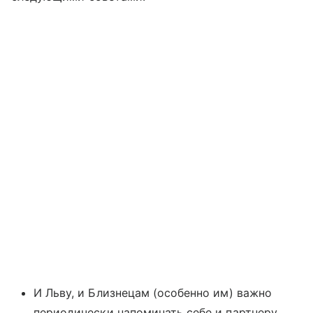
И Льву, и Близнецам (особенно им) важно
периодически напоминать себе и партнеру,