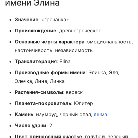
имени Элина
Значение
: «гречанка»
Происхождение
: древнегреческое
Основные черты характера
: эмоциональность,
настойчивость, независимость
Транслитерация
: Elina
Производные формы имени
: Элинка, Эля,
Элечка, Лина, Линка
Растения-символы
: вереск
Планета-покровитель
: Юпитер
Камень
: изумруд, черный опал,
яшма
Число удачи
: 2
Цвет, приносящий счастье
: голубой, зеленый,