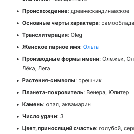
Происхождение
: древнескандинавское
Основные черты характера
: самооблада
Транслитерация
: Oleg
Женское парное имя
:
Ольга
Производные формы имени
: Олежек, О
Лёка, Лега
Растения-символы
: орешник
Планета-покровитель
: Венера, Юпитер
Камень
: опал, аквамарин
Число удачи
: 3
Цвет, приносящий счастье
: голубой, се