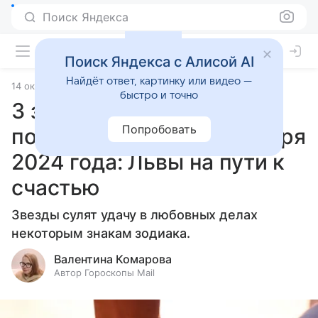
Поиск Яндекса
Поиск Яндекса с Алисой AI
Найдёт ответ, картинку или видео —
14 октября 2024
Статьи
быстро и точно
3 знака зодиака, которым
Попробовать
повезет в любви 15 октября
2024 года: Львы на пути к
счастью
Звезды сулят удачу в любовных делах
некоторым знакам зодиака.
Валентина Комарова
Автор Гороскопы Mail