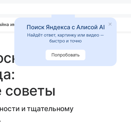
айна имени
Гадания
Статьи
Приметы
Поиск Яндекса с Алисой AI
Найдёт ответ, картинку или видео —
быстро и точно
скоп на 4
Попробовать
да:
е советы
ности и тщательному
.