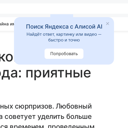
айна имени
Гадания
Статьи
Приметы
Поиск Яндекса с Алисой AI
Найдёт ответ, картинку или видео —
быстро и точно
оп на 27
Попробовать
ода: приятные
тных сюрпризов. Любовный
да советует уделить больше
ся временем, проведенным