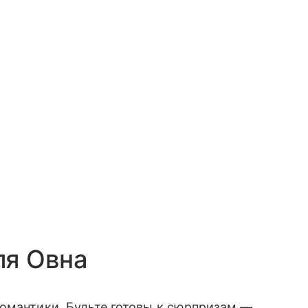
ля Овна
романтики. Будьте готовы к сюрпризам —