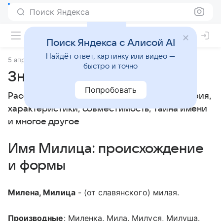
Поиск Яндекса
Поиск Яндекса с Алисой AI
Найдёт ответ, картинку или видео —
5 апреля 2010
Значение имени
быстро и точно
Значение имени Милица
Попробовать
Расскажем, что означает имя Милица: история,
характеристики, совместимость, тайна имени
и многое другое
Имя Милица: происхождение
и формы
Милена, Милица
- (от славянского) милая.
Производные
: Миленка, Мила, Милуся, Милуша.