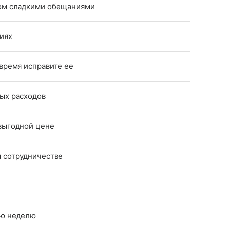
ком сладкими обещаниями
иях
время исправите ее
ых расходов
 выгодной цене
 сотрудничестве
и
ую неделю