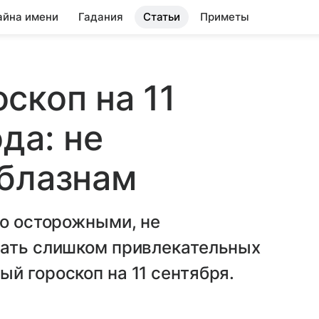
айна имени
Гадания
Статьи
Приметы
скоп на 11
да: не
облазнам
но осторожными, не
шать слишком привлекательных
й гороскоп на 11 сентября.