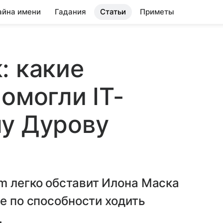
айна имени
Гадания
Статьи
Приметы
: какие
омогли IT-
лу Дурову
m легко обставит Илона Маска
е по способности ходить
.