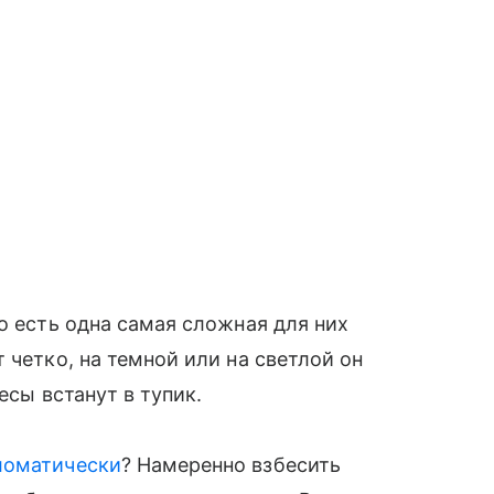
о есть одна самая сложная для них
 четко, на темной или на светлой он
есы встанут в тупик.
ломатически
? Намеренно взбесить