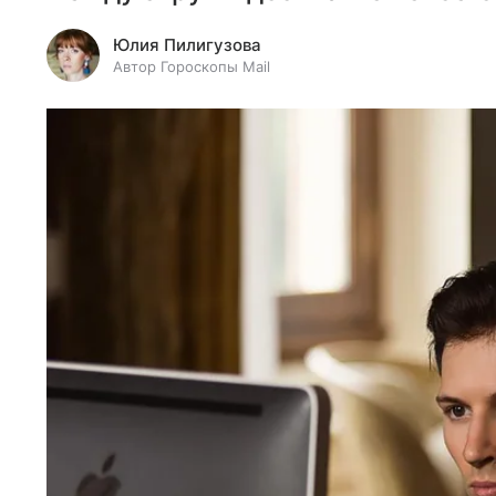
Юлия Пилигузова
Автор Гороскопы Mail