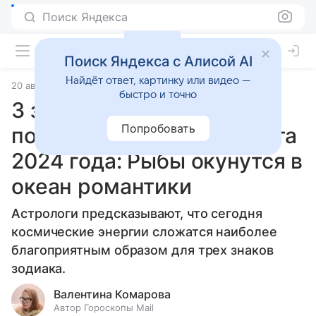
Поиск Яндекса
Поиск Яндекса с Алисой AI
Найдёт ответ, картинку или видео —
20 августа 2024
Статьи
быстро и точно
3 знака зодиака, которым
Попробовать
повезет в любви 21 августа
2024 года: Рыбы окунутся в
океан романтики
Астрологи предсказывают, что сегодня
космические энергии сложатся наиболее
благоприятным образом для трех знаков
зодиака.
Валентина Комарова
Автор Гороскопы Mail