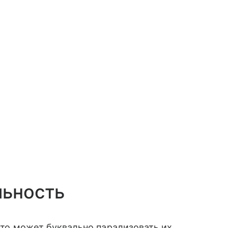
льность
 это может буквально парализовать их