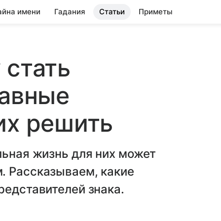
айна имени
Гадания
Статьи
Приметы
 стать
лавные
их решить
льная жизнь для них может
. Рассказываем, какие
редставителей знака.