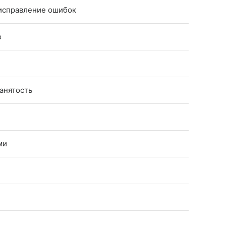
 исправление ошибок
в
анятость
ми