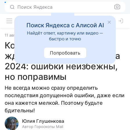
Поиск Яндекса
Поиск Яндекса с Алисой AI
Найдёт ответ, картинку или видео —
11 августа 2024
Статьи
быстро и точно
Кого из знаков зодиака
Попробовать
ждут трудности 12 августа
2024: ошибки неизбежны,
но поправимы
Не всегда можно сразу определить
последствия допущенной ошибки, даже если
она кажется мелкой. Поэтому будьте
бдительны!
Юлия Глушенкова
Автор Гороскопы Mail