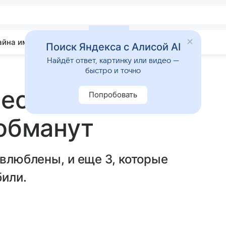
айна имени
Гадания
Статьи
Приметы
Поиск Яндекса с Алисой AI
Найдёт ответ, картинку или видео —
быстро и точно
Весы вас любят:
Попробовать
 обманут
 влюблены, и еще 3, которые
били.