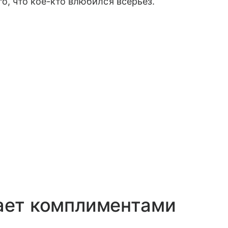
го, что кое-кто влюбился всерьез.
пает комплиментами