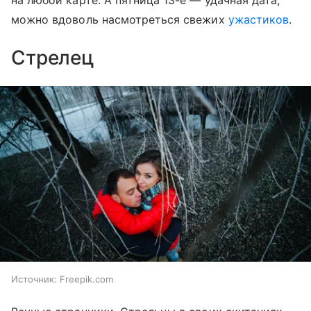
на любой карте. А пятница 13-е — удачная дата,
можно вдоволь насмотреться свежих
ужастиков
.
Стрелец
Источник:
Freepik.com