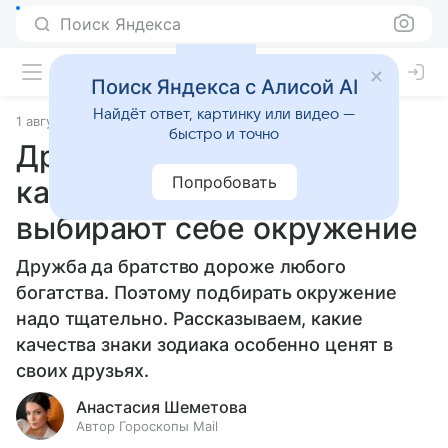
Поиск Яндекса
Поиск Яндекса с Алисой AI
Найдёт ответ, картинку или видео —
1 августа 2025
Статьи
быстро и точно
Друг ты мне или не друг:
Попробовать
как знаки зодиака
выбирают себе окружение
Дружба да братство дороже любого
богатства. Поэтому подбирать окружение
надо тщательно. Рассказываем, какие
качества знаки зодиака особенно ценят в
своих друзьях.
Анастасия Шеметова
Автор Гороскопы Mail