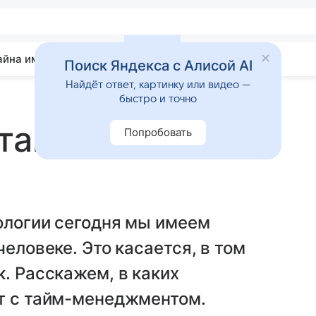
айна имени
Гадания
Статьи
Приметы
Поиск Яндекса с Алисой AI
Найдёт ответ, картинку или видео —
быстро и точно
 тайм-
Попробовать
ологии сегодня мы имеем
человеке. Это касается, в том
к. Расскажем, в каких
ят с тайм-менеджментом.