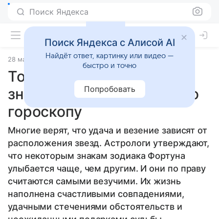
Поиск Яндекса
Поиск Яндекса с Алисой AI
Найдёт ответ, картинку или видео —
28 мая 2024
Статьи
быстро и точно
Топ-3 самых удачливых
Попробовать
знака зодиака: везение по
гороскопу
Многие верят, что удача и везение зависят от
расположения звезд. Астрологи утверждают,
что некоторым знакам зодиака Фортуна
улыбается чаще, чем другим. И они по праву
считаются самыми везучими. Их жизнь
наполнена счастливыми совпадениями,
удачными стечениями обстоятельств и