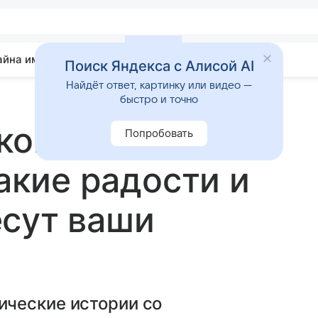
айна имени
Гадания
Статьи
Приметы
Поиск Яндекса с Алисой AI
Найдёт ответ, картинку или видео —
быстро и точно
коп на неделю
Попробовать
какие радости и
есут ваши
ческие истории со