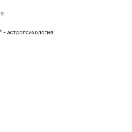
е.
 - астропсихология.