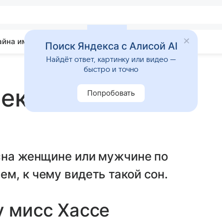
айна имени
Гадания
Статьи
Приметы
Поиск Яндекса с Алисой AI
Найдёт ответ, картинку или видео —
быстро и точно
лектрический
Попробовать
сна женщине или мужчине по
м, к чему видеть такой сон.
у мисс Хассе