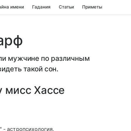
айна имени
Гадания
Статьи
Приметы
арф
ли мужчине по различным
идеть такой сон.
у мисс Хассе
 - астропсихология.