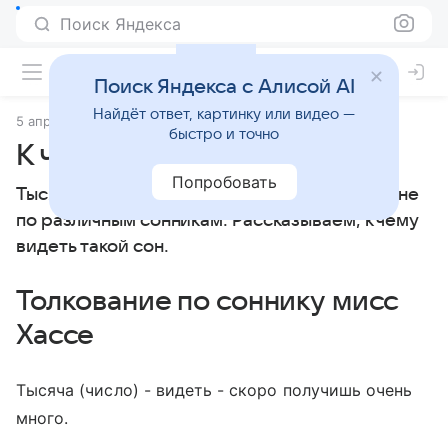
Поиск Яндекса
Поиск Яндекса с Алисой AI
Найдёт ответ, картинку или видео —
5 апреля 2010
Сонники
быстро и точно
К чему снится Тысяча
Попробовать
Тысяча: толкование сна женщине или мужчине
по различным сонникам. Рассказываем, к чему
видеть такой сон.
Толкование по соннику мисс
Хассе
Тысяча (число) - видеть - скоро получишь очень
много.