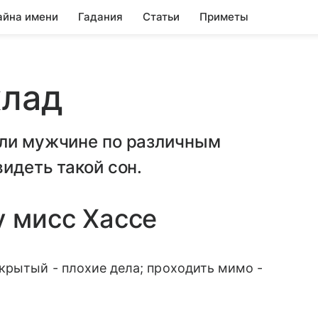
айна имени
Гадания
Статьи
Приметы
клад
или мужчине по различным
идеть такой сон.
у мисс Хассе
крытый - плохие дела; проходить мимо -